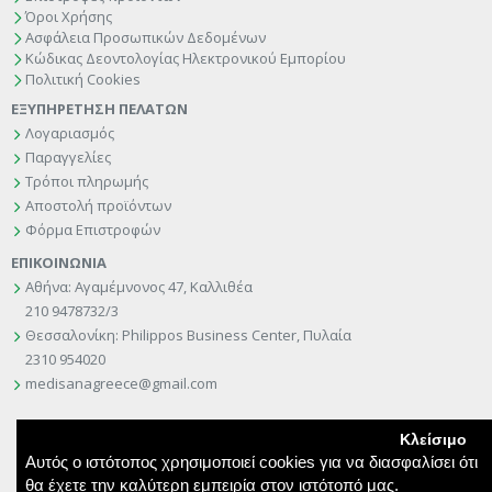
Όροι Χρήσης
Ασφάλεια Προσωπικών Δεδομένων
Κώδικας Δεοντολογίας Ηλεκτρονικού Εμπορίου
Πολιτική Cookies
ΕΞΥΠΗΡΕΤΗΣΗ ΠΕΛΑΤΩΝ
Λογαριασμός
Παραγγελίες
Τρόποι πληρωμής
Αποστολή προϊόντων
Φόρμα Επιστροφών
ΕΠΙΚΟΙΝΩΝΙΑ
Αθήνα: Αγαμέμνονος 47, Καλλιθέα
210 9478732/3
Θεσσαλονίκη: Philippos Business Center, Πυλαία
2310 954020
medisanagreece@gmail.com
Κλείσιμο
Αυτός ο ιστότοπος χρησιμοποιεί cookies για να διασφαλίσει ότι
θα έχετε την καλύτερη εμπειρία στον ιστότοπό μας.