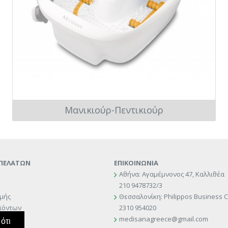
Μανικιούρ-Πεντικιούρ
 ΠΕΛΑΤΩΝ
ΕΠΙΚΟΙΝΩΝΙΑ
Αθήνα: Αγαμέμνονος 47, Καλλιθέα
210 9478732/3
μής
Θεσσαλονίκη: Philippos Business C
ϊόντων
2310 954020
ροφών
medisanagreece@gmail.com
ότι