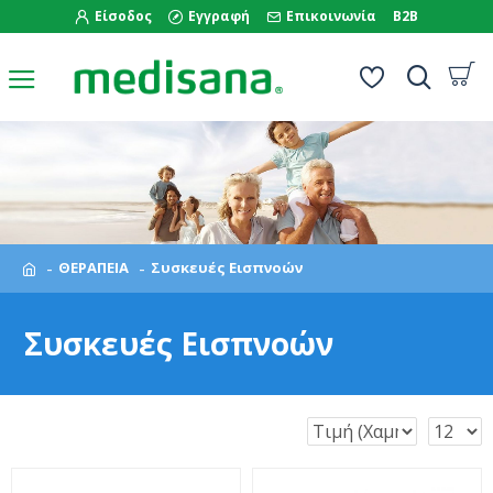
Είσοδος
Εγγραφή
Επικοινωνία
B2B
ΘΕΡΑΠΕΙΑ
Συσκευές Εισπνοών
Συσκευές Εισπνοών