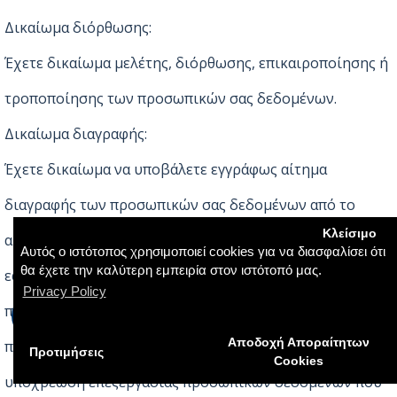
Δικαίωμα διόρθωσης:
Έχετε δικαίωμα μελέτης, διόρθωσης, επικαιροποίησης ή
τροποποίησης των προσωπικών σας δεδομένων.
Δικαίωμα διαγραφής:
Έχετε δικαίωμα να υποβάλετε εγγράφως αίτημα
διαγραφής των προσωπικών σας δεδομένων από το
Κλείσιμο
αρχείο της ΑΦΟΙ Κ. ΣΑΡΑΦΙΔΗ ΑΕΒΕ οποιαδήποτε στιγμή,
Αυτός ο ιστότοπος χρησιμοποιεί cookies για να διασφαλίσει ότι
θα έχετε την καλύτερη εμπειρία στον ιστότοπό μας.
εφόσον έχουμε προβεί σε επεξεργασία αυτών μετά από
Privacy Policy
προηγούμενη συγκατάθεσή σας. Σε όλες τις υπόλοιπες
Aποδοχή Αποραίτητων
περιπτώσεις (όπως ενδεικτικά όταν υπάρχει σύμβαση,
Προτιμήσεις
Cookies
υποχρέωση επεξεργασίας προσωπικών δεδομένων που