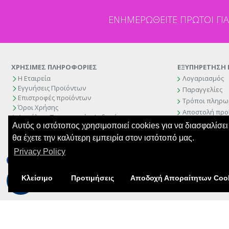
ΕΝΗΜΕΡΩΘΕΊΤΕ ΠΡΏΤΟΙ ΓΙΑ
ΧΡΗΣΙΜΕΣ ΠΛΗΡΟΦΟΡΙΕΣ
ΕΞΥΠΗΡΕΤΗΣΗ
Η Εταιρεία
Λογαριασμός
Εγγυήσεις Προϊόντων
Παραγγελίες
Επιστροφές προϊόντων
Τρόποι πληρω
Όροι Χρήσης
Αποστολή προ
Ασφάλεια Προσωπικών Δεδομένων
Φόρμα Επιστ
Αυτός ο ιστότοπος χρησιμοποιεί cookies για να διασφαλίσει 
Κώδικας Δεοντολογίας Ηλεκτρονικού Εμπορίου
Πολιτική Cookies
θα έχετε την καλύτερη εμπειρία στον ιστότοπό μας.
Privacy Policy
CTRL+F2
Κλείσιμο
Προτιμήσεις
Aποδοχή Αποραίτητων Coo