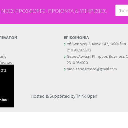
 ΝΈΕΣ ΠΡΟΣΦΟΡΈΣ, ΠΡΟΪΌΝΤΑ & ΥΠΗΡΕΣΊΕΣ.
 ΠΕΛΑΤΩΝ
ΕΠΙΚΟΙΝΩΝΙΑ
Αθήνα: Αγαμέμνονος 47, Καλλιθέα
210 9478732/3
μής
Θεσσαλονίκη: Philippos Business C
ϊόντων
2310 954020
ροφών
medisanagreece@gmail.com
ότι
Hosted & Supported by Think Open
kies