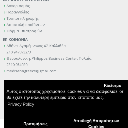
Λογαριασμός
Παραγγελίες
Τρόποι πληρωμής
Αποστολή προϊόντων
Φόρμα Επιστροφών
ΕΠΙΚΟΙΝΩΝΙΑ
Αθήνα: Αγαμέμνονος 47, Καλλιθέα
210 9478732/3
Θεσσαλονίκη: Philippos Business Center, Πυλαία
2310 954020
medisanagreece@gmail.com
Κλείσιμο
Αυτός ο ιστότοπος χρησιμοποιεί cookies για να διασφαλίσει ότι
θα έχετε την καλύτερη εμπειρία στον ιστότοπό μας.
Privacy Policy
Hosted & Supported by Think Open
Aποδοχή Αποραίτητων
Προτιμήσεις
Cookies